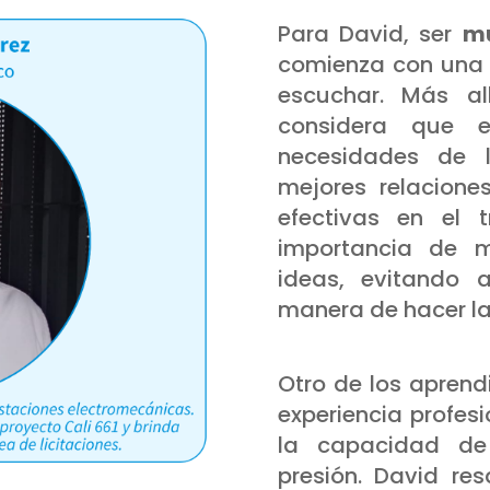
Para David, ser
mu
comienza con una a
escuchar. Más al
considera que e
necesidades de l
mejores relacione
efectivas en el 
importancia de m
ideas, evitando 
manera de hacer la
Otro de los aprend
experiencia profes
la capacidad d
presión. David re